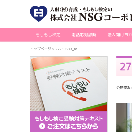
もしもし検定
電話応対診断
法人向けヨ
トップページ
>
27210580_m
27
公開済み: 