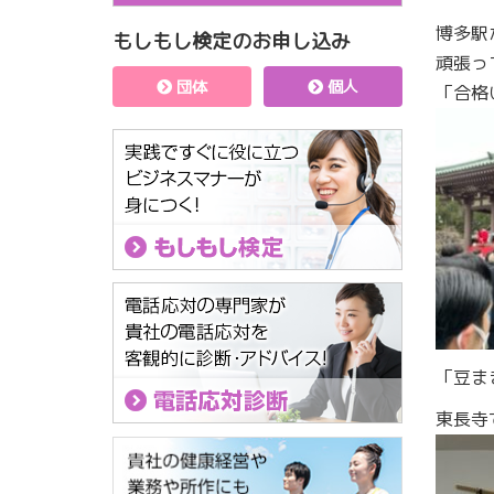
博多駅
もしもし検定のお申し込み
頑張っ
団体
個人
「合
「豆ま
東長寺