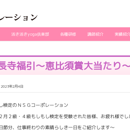
ガ
活き活きyoga俱楽部
各種研修
講師紹介
実績紹
長寺福引～恵比須賞大当たり
 2023年2月4日
し検定のＮＳＧコーポレーション
２月２級・４級もしもし検定を受験された皆様、お疲れ様でし
日節分、仕事終わりの素晴らしき一日をご紹介します～