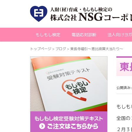
もしもし検定
電話応対診断
法人向けヨ
トップページ
> ブログ >
東長寺福引～恵比須賞大当たり～
東
公開済み:
もしも
全国の
２月３