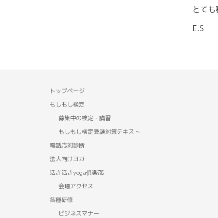
とても
E.S
トップページ
もしもし検定
募集中の検定・講習
もしもし検定受験対策テキスト
電話応対診断
法人向けヨガ
活き活きyoga俱楽部
会場アクセス
各種研修
ビジネスマナー