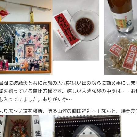
居間に破魔矢と共に家族の大切な思い出の傍らに飾る事にしま
鯛を釣っている恵比寿様です。嬉しい大きな袋の中身は・・お
も入っていました。ありがたや～
より広～い道を横断、博多山笠の櫛田神社へ！なんと、時間差