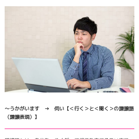
～うかがいます → 伺い【＜行く＞と＜聞く＞の謙譲語
（謙譲表現）】