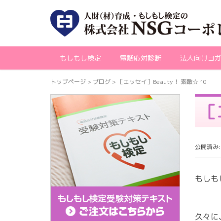
もしもし検定
電話応対診断
法人向けヨ
トップページ
> ブログ >
［エッセイ］Beauty！ 素敵☆ 10
［
公開済み: 
もしも
久々に