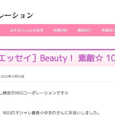
ガ
活き活きyoga俱楽部
各種研修
講師紹介
実績紹
エッセイ］Beauty！ 素敵☆ 1
2022年12月24日
し検定のNSGコーポレーションです☆
、NSGのオシャレ番長☆ゆきのさんにお会いしました。