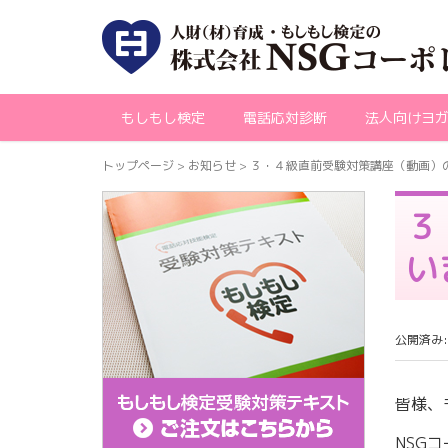
もしもし検定
電話応対診断
法人向けヨ
トップページ
>
お知らせ
>
３・４級直前受験対策講座（動画）
３
い
公開済み: 
皆様、
NSG