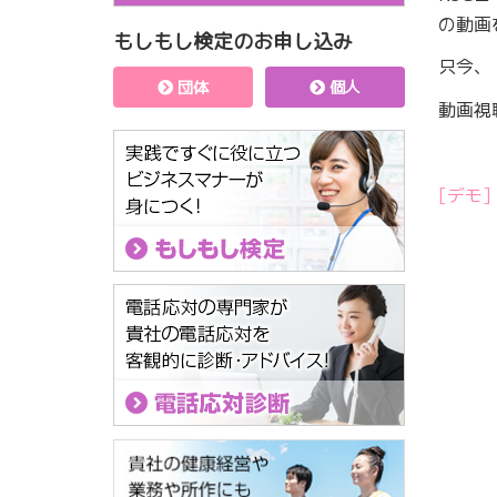
の動画
もしもし検定のお申し込み
只今、
団体
個人
動画視
[デモ