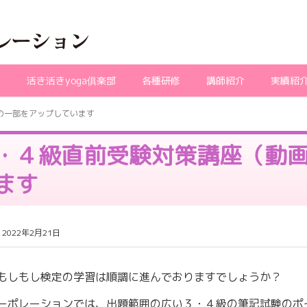
ガ
活き活きyoga俱楽部
各種研修
講師紹介
実績紹
の一部をアップしています
・４級直前受験対策講座（動
ます
2022年2月21日
もしもし検定の学習は順調に進んでおりますでしょうか？
コーポレーションでは、出題範囲の広い３・４級の筆記試験の